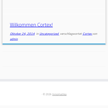
Webseite verdient. Wir hoffen, dass Ihnen das
Ergebnis gefällt und werden in den kommenden
Monaten weiter daran arbeiten […]
Wilkommen Cortex!
Oktober 24, 2014
in
Uncategorized
verschlagwortet
Cortex
von
admin
· © 2026
Innomatika